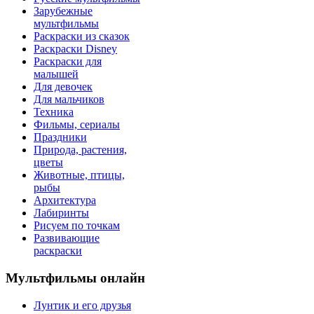
Зарубежные
мультфильмы
Раскраски из сказок
Раскраски Disney
Раскраски для
малышей
Для девочек
Для мальчиков
Техника
Фильмы, сериалы
Праздники
Природа, растения,
цветы
Животные, птицы,
рыбы
Архитектура
Лабиринты
Рисуем по точкам
Развивающие
раскраски
Мультфильмы онлайн
Лунтик и его друзья