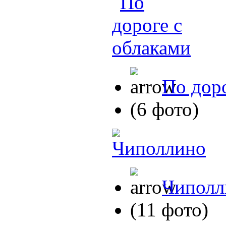
По дор
(6 фото)
Чиполл
(11 фото)