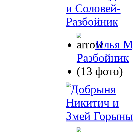
Илья М
Разбойник
(13 фото)