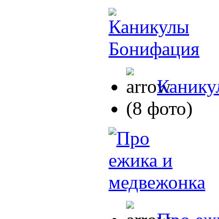
Канику
(8 фото)