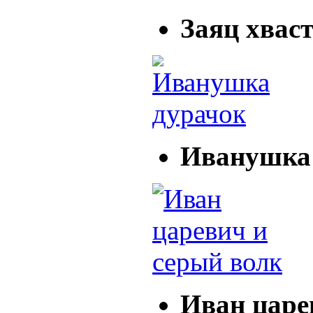
Заяц хвас
Иванушка
Иван царе