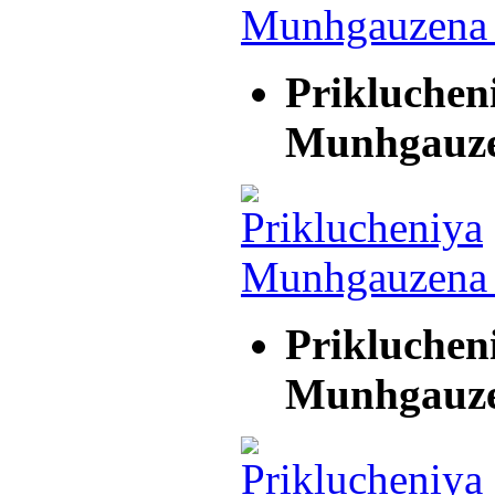
Prikluchen
Munhgauz
Prikluchen
Munhgauz