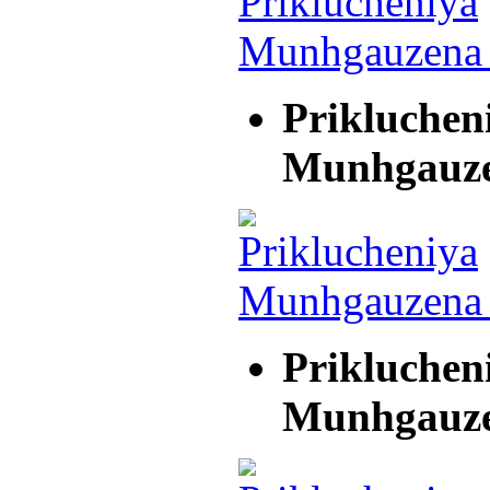
Prikluchen
Munhgauz
Prikluchen
Munhgauz