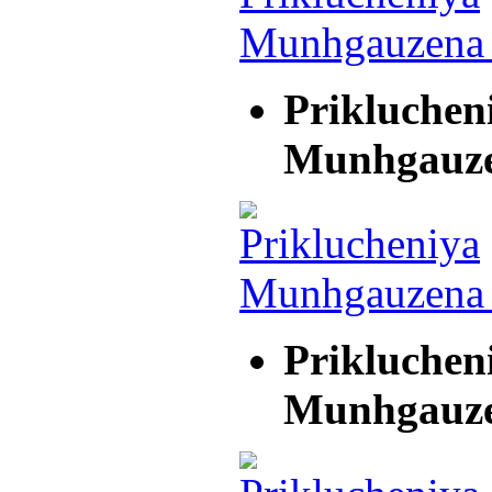
Prikluchen
Munhgauz
Prikluchen
Munhgauz