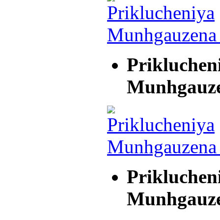
Prikluchen
Munhgauz
Prikluchen
Munhgauz