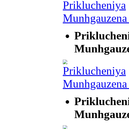
Prikluchen
Munhgauz
Prikluchen
Munhgauz