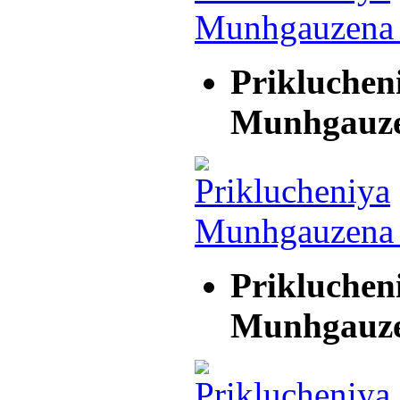
Prikluchen
Munhgauz
Prikluchen
Munhgauz