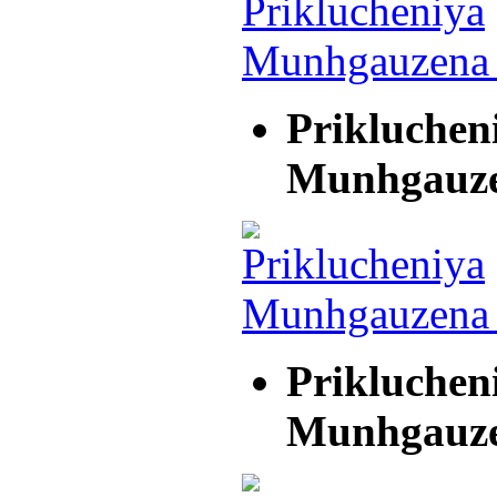
Prikluchen
Munhgauz
Prikluchen
Munhgauz